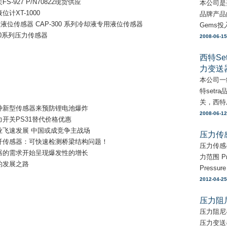
S-927 P/N70822现货供应
本公司是
计XT-1000
品牌产品
款液位传感器 CAP-300 系列冷却液专用液位传感器
Gems投
00系列压力传感器
2008-06-15
西特Se
更多 >>
力变送器
本公司一
特setr
关，西特
种新型传感器来预防锂电池爆炸
2008-06-12
力开关PS31替代价格优惠
业飞速发展 中国或成竞争主战场
压力传
纤传感器：可快速检测桥梁结构问题！
压力传感器
器的需求开始呈现爆发性的增长
力范围 Pr
的发展之路
Pressur
2012-04-25
更多 >>
压力阻
压力阻尼
压力变送