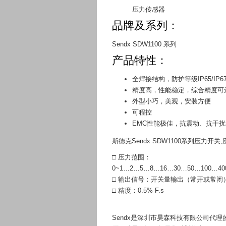
压力传感器
品牌及系列：
Sendx
SDW1100
系列
产品特性：
全焊接结构，防护等级IP65/IP6
精度高，性能稳定，综合精度可达±
外型小巧，美观，安装方便
可程控
EMC性能极佳，抗震动、抗干扰
斯德克Sendx SDW1100系列
压力开关
□ 压力范围：
0~1…2…5…8…16…30…50…100…400
□ 输出信号：开关量输出（常开或常闭
□ 精度：0.5% F.s
Sendx是深圳市昊森科技有限公司代