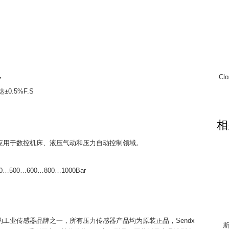
Cl
7
0.5%F.S
相
,应用于数控机床、液压气动和压力自动控制领域。
…500…600…800…1000Bar
）
理的工业传感器品牌之一，所有压力传感器产品均为原装正品，Sendx
斯