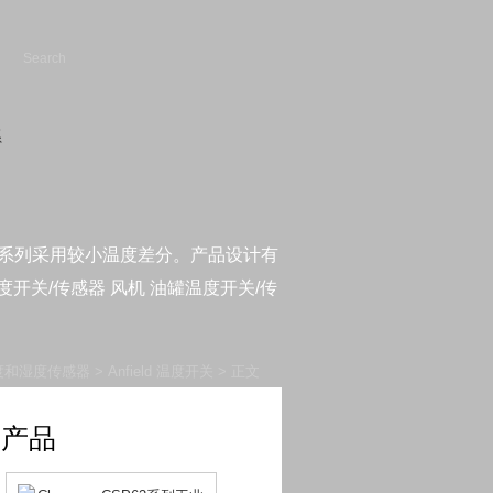
S8TAF系列采用较小温度差分。产品设计有
开关/传感器 风机 油罐温度开关/传
度和湿度传感器
>
Anfield 温度开关
> 正文
新产品