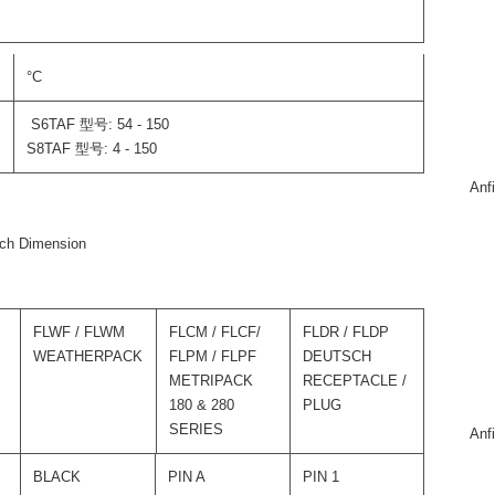
°C
S6TAF 型号: 54 - 150
S8TAF 型号: 4 - 150
An
FLWF / FLWM
FLCM / FLCF/
FLDR / FLDP
WEATHERPACK
FLPM / FLPF
DEUTSCH
METRIPACK
RECEPTACLE /
180 & 280
PLUG
SERIES
An
BLACK
PIN A
PIN 1